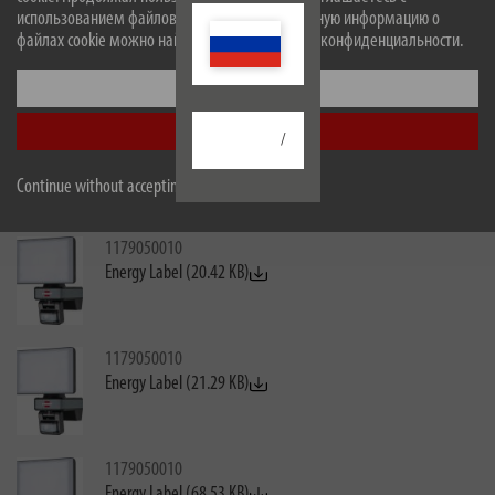
1294870272
использованием файлов cookie. Более подробную информацию о
Energy Label (31.46 KB)
файлах cookie можно найти в нашей политике конфиденциальности.
Настроить
Принять все
1179050010
/
Energy Label (31.40 KB)
Continue without accepting
1179050010
Energy Label (20.42 KB)
1179050010
Energy Label (21.29 KB)
1179050010
Energy Label (68.53 KB)