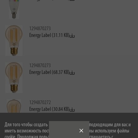
1294870273
Energy Label (31.11 KB)
1294870273
Energy Label (68.37 KB)
1294870272
Energy Label (30.84 KB)
Для того чтобы создать наш сайт оптимально подходящим для вас и
иметь возможность постоянно его улучшать, мы используем файлы
cookie. Продолжая пользоваться сайтом, вы соглашаетесь с