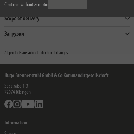
Технические данные
Continue without accepting
Scope of delivery
Загрузки
All products are subject to technical changes
Hugo Brennenstuhl GmbH & Co Kommanditgesellschaft
Seestraße 1-3
72074
Tübingen
Facebook
Instagram
Youtube
Linkedin
Information
Service