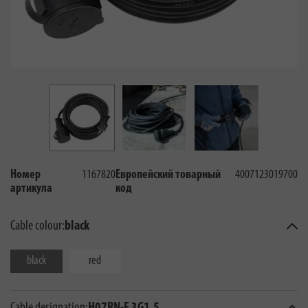
Номер
1167820
Европейский товарный
4007123019700
артикула
код
Cable colour:
black
black
red