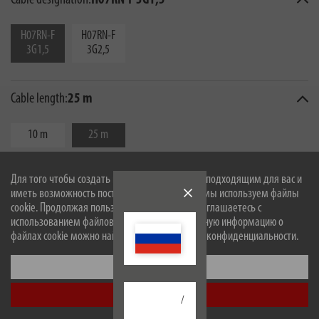
Cable designation:
H07RN-F 3G1,5
H07RN-F
H07RN-F
3G1,5
3G2,5
Cable length:
25 m
10 m
25 m
Для того чтобы создать наш сайт оптимально подходящим для вас и
иметь возможность постоянно его улучшать, мы используем файлы
cookie. Продолжая пользоваться сайтом, вы соглашаетесь с
использованием файлов cookie. Более подробную информацию о
файлах cookie можно найти в нашей политике конфиденциальности.
Настроить
Описание
Принять все
/