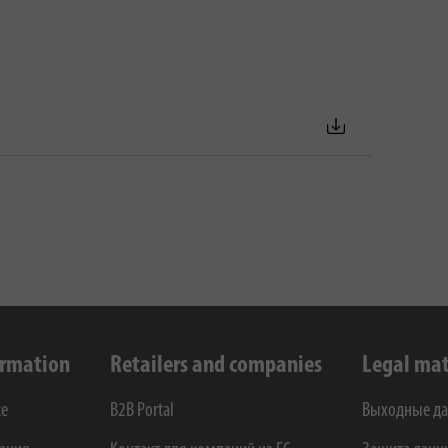
ormation
Retailers and companies
Legal mat
ce
B2B Portal
Выходные д