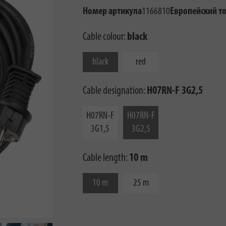
Номер артикула
1166810
Европейский т
Cable colour:
black
black
red
Cable designation:
H07RN-F 3G2,5
H07RN-F
H07RN-F
3G1,5
3G2,5
Cable length:
10 m
10 m
25 m