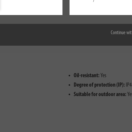
/
Настроить
Принять все
nd splash water
ctions
Continue wit
Oil-resistant:
Yes
Degree of protection (IP):
IP4
Suitable for outdoor area:
Ye