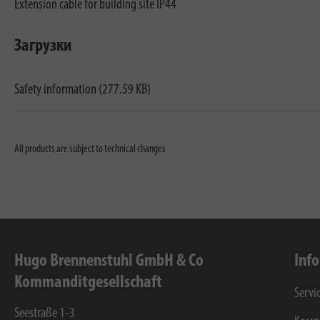
Extension cable for building site IP44
Загрузки
Safety information (277.59 KB)
All products are subject to technical changes
Hugo Brennenstuhl GmbH & Co
Inf
Kommanditgesellschaft
Servi
Seestraße 1-3