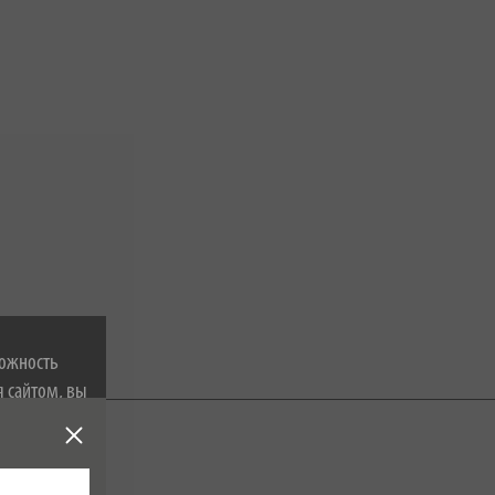
можность
я сайтом, вы
 файлах