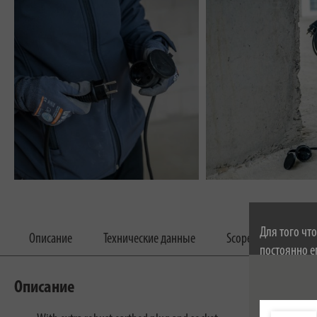
Для того чт
Описание
Технические данные
Scope of delivery
постоянно е
соглашаетес
Описание
cookie можн