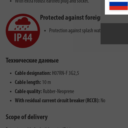
With extra robust earthed plug and socket.
Protected against foreign bodies a
Protection against splash water from all dire
Технические данные
Cable designation:
H07RN-F 3G2,5
Cable length:
10 m
Cable quality:
Rubber-Neoprene
With residual current circuit breaker (RCCB):
No
Scope of delivery