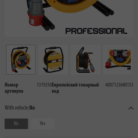
Номер
1319250
Европейский товарный
4007123680153
артикула
код
With vehicle:
No
No
Yes