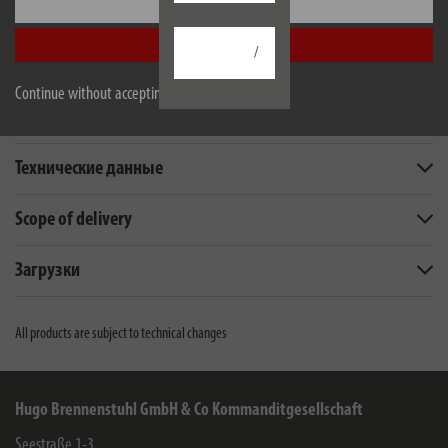
Настроить
Принять все
/
Continue without accepting
Описание
Технические данные
Scope of delivery
Загрузки
All products are subject to technical changes
Hugo Brennenstuhl GmbH & Co Kommanditgesellschaft
Seestraße 1-3