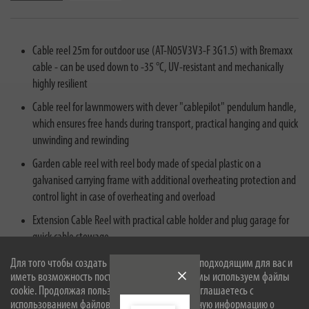
Cable reel 25m for outdoor use (AT-N05V3V3-F 3G1.5) with Bremaxx
cable - can be used down to -35 °C, UV-resistant and mechanically
highly resilient
Cable reel for lawnmowers with clever "cablepilot" pendulum handle,
which ensures free hands during transport, practical hanging and quick
unwinding and rewinding
Garden cable reel with reel body made of special plastic on a
galvanised carrying frame with additional overheating protection and
control light in case of overheating and overload
Extension Cable Reel with practical cable holder and plug garage for
quick cable stowage
With the Bretec rotary contact system, the Cable Reel rotates without
Для того чтобы создать наш сайт оптимально подходящим для вас и
иметь возможность постоянно его улучшать, мы используем файлы
the insert rotating with it - This allows the cable to be unwound even
cookie. Продолжая пользоваться сайтом, вы соглашаетесь с
when the plug is connected at the feed point without the mains plug
использованием файлов cookie. Более подробную информацию о