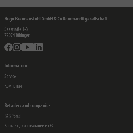
Hugo Brennenstuhl GmbH & Co Kommanditgesellschaft
Seestraße 1-3
72074
Tübingen
Facebook
Instagram
Youtube
Linkedin
Information
Service
Компания
Retailers and companies
B2B Portal
Контакт для компаний из ЕС