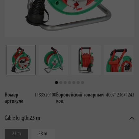
Номер
1183520100
Европейский товарный
4007123671243
артикула
код
Cable length:
23 m
23 m
38 m