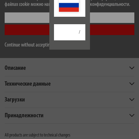
connection twisting
файлах cookie можно найти в нашей политике конфиденциальности.
Настроить
Принять все
/
Continue without accepting
Описание
Технические данные
Загрузки
Принадлежности
All products are subject to technical changes