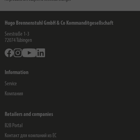
Hugo Brennenstuhl GmbH & Co Kommanditgesellschaft
Seestraße 1-3
72074
Tübingen
Facebook
Instagram
Youtube
Linkedin
Information
Service
Компания
Retailers and companies
B2B Portal
Контакт для компаний из ЕС