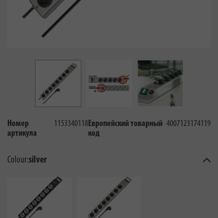
Номер
1153340118
Европейский товарный
4007123174119
артикула
код
Colour:
silver