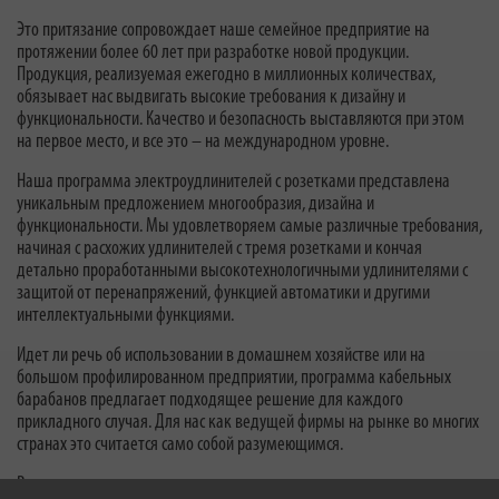
Это притязание сопровождает наше семейное предприятие на
протяжении более 60 лет при разработке новой продукции.
Продукция, реализуемая ежегодно в миллионных количествах,
обязывает нас выдвигать высокие требования к дизайну и
функциональности. Качество и безопасность выставляются при этом
на первое место, и все это – на международном уровне.
Наша программа электроудлинителей с розетками представлена
уникальным предложением многообразия, дизайна и
функциональности. Мы удовлетворяем самые различные требования,
начиная с расхожих удлинителей с тремя розетками и кончая
детально проработанными высокотехнологичными удлинителями с
защитой от перенапряжений, функцией автоматики и другими
интеллектуальными функциями.
Идет ли речь об использовании в домашнем хозяйстве или на
большом профилированном предприятии, программа кабельных
барабанов предлагает подходящее решение для каждого
прикладного случая. Для нас как ведущей фирмы на рынке во многих
странах это считается само собой разумеющимся.
В специализации по светотехнике мы делаем ставку на