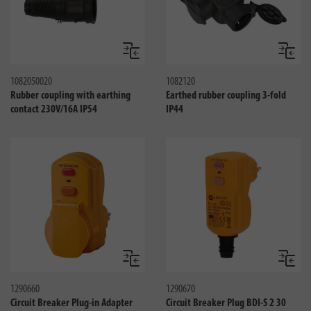
Сравнить
Сравни
1082050020
1082120
Rubber coupling with earthing
Earthed rubber coupling 3-fold
contact 230V/16A IP54
IP44
Сравнить
Сравни
1290660
1290670
Circuit Breaker Plug-in Adapter
Circuit Breaker Plug BDI-S 2 30