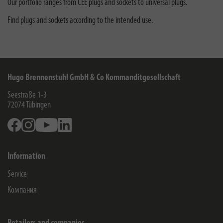
Our portfolio ranges from CEE plugs and sockets to universal plugs.
Find plugs and sockets according to the intended use.
Hugo Brennenstuhl GmbH & Co Kommanditgesellschaft
Seestraße 1-3
72074
Tübingen
Facebook
Instagram
Youtube
Linkedin
Information
Service
Компания