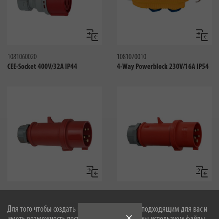
Сравнить
Сравни
1081060020
1081070010
CEE-Socket 400V/32A IP44
4-Way Powerblock 230V/16A IP54
Сравнить
Сравни
1081310
1081320010
CEE-Phase Reverse Plug 400V/16A
CEE-Phase inverter 400V/32A IP44
Для того чтобы создать наш сайт оптимально подходящим для вас и
IP44