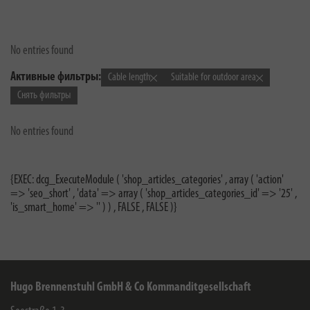
No entries found
Активные фильтры:
Cable length
Suitable for outdoor area
Снять фильтры
No entries found
{EXEC: dcg_ExecuteModule ( 'shop_articles_categories' , array ( 'action'
=> 'seo_short' , 'data' => array ( 'shop_articles_categories_id' => '25' ,
'is_smart_home' => '' ) ) , FALSE , FALSE )}
Hugo Brennenstuhl GmbH & Co Kommanditgesellschaft